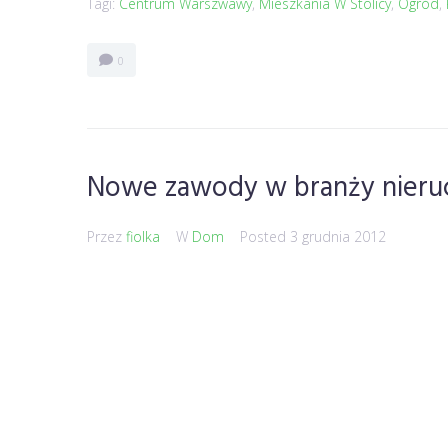
Tagi:
Centrum Warszwawy
,
Mieszkania W Stolicy
,
Ogród
,
0
Nowe zawody w branży nieru
Przez
fiolka
W
Dom
Posted
3 grudnia 2012