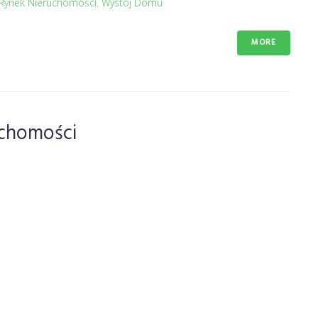
Rynek Nieruchomości
,
Wystój Domu
MORE
chomości