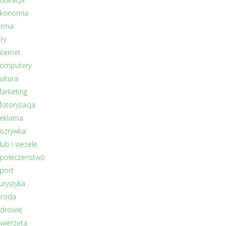
konomia
irma
ry
nternet
omputery
ultura
arketing
otoryzacja
eklama
ozrywka
lub i wesele
połeczeństwo
port
urystyka
roda
drowie
wierzęta