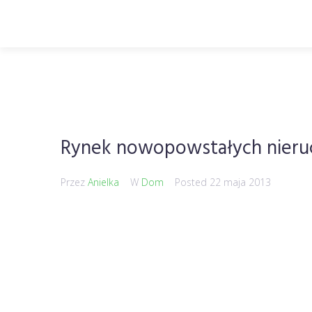
Rynek nowopowstałych nieru
Przez
Anielka
W
Dom
Posted
22 maja 2013