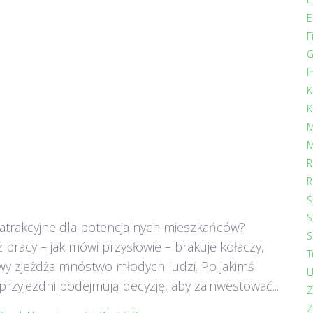
E
F
G
I
K
K
M
M
R
R
Ś
S
 atrakcyjne dla potencjalnych mieszkańców?
S
 pracy – jak mówi przysłowie – brakuje kołaczy,
T
zawy zjeżdża mnóstwo młodych ludzi. Po jakimś
U
rzyjezdni podejmują decyzję, aby zainwestować...
Z
Z