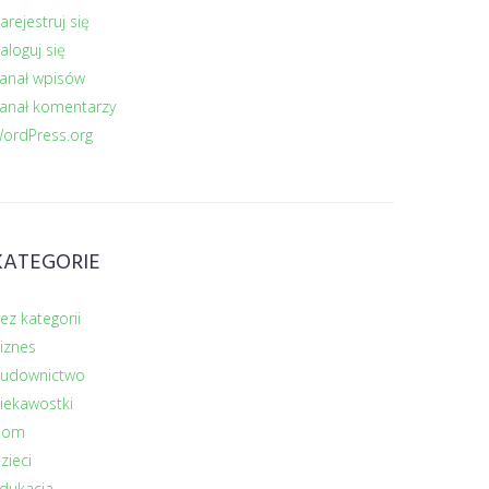
arejestruj się
aloguj się
anał wpisów
anał komentarzy
ordPress.org
KATEGORIE
ez kategorii
iznes
udownictwo
iekawostki
Dom
zieci
dukacja