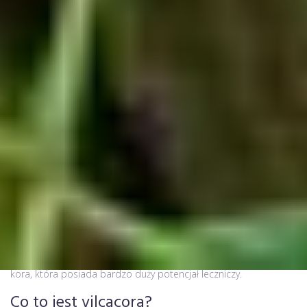
Ludzie dzielą się na dwa typy jeśli chodzi o reakcje na pewne
dolegliwości zdrowotne – są tacy, którzy wierzą wyłącznie w
nowoczesne farmaceutyki, ale i tacy, dla których podstawą
leczeniu bądź zapobieganiu jakimkolwiek chorobom są
naturalne środki, nieprzetworzone chemicznie, najczęściej zioła.
Jednym z idealnych przykładów jest właśnie Vilcacora czyli wilcza
kora, która posiada bardzo duży potencjał leczniczy.
Co to jest vilcacora?