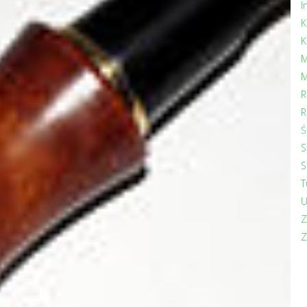
I
K
K
M
M
R
R
Ś
S
S
T
U
Z
Z