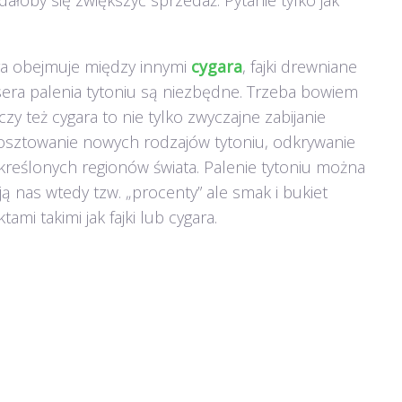
ałoby się zwiększyć sprzedaż. Pytanie tylko jak
óra obejmuje między innymi
cygara
, fajki drewniane
sera palenia tytoniu są niezbędne. Trzeba bowiem
 czy też cygara to nie tylko zwyczajne zabijanie
osztowanie nowych rodzajów tytoniu, odkrywanie
kreślonych regionów świata. Palenie tytoniu można
 nas wtedy tzw. „procenty” ale smak i bukiet
ami takimi jak fajki lub cygara.