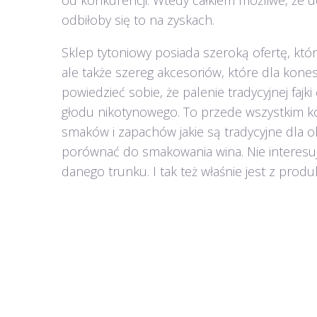
od konkurencji. Wtedy całkiem możliwe, że ud
odbiłoby się to na zyskach.
Sklep tytoniowy posiada szeroką ofertę, kt
ale także szereg akcesoriów, które dla kone
powiedzieć sobie, że palenie tradycyjnej fajki
głodu nikotynowego. To przede wszystkim k
smaków i zapachów jakie są tradycyjne dla o
porównać do smakowania wina. Nie interesują
danego trunku. I tak też właśnie jest z produkt