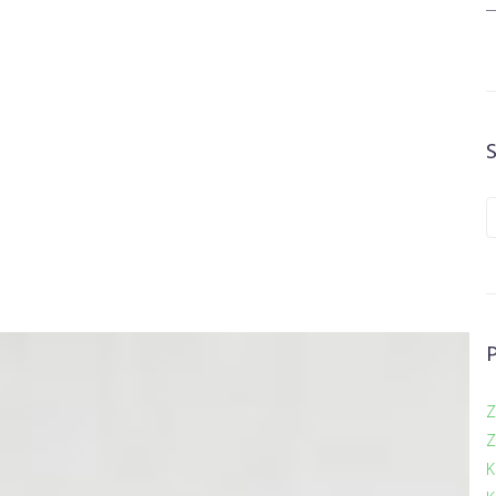
Z
Z
K