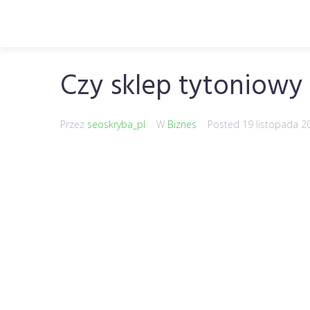
Czy sklep tytoniowy
Przez
seoskryba_pl
W
Biznes
Posted
19 listopada 2