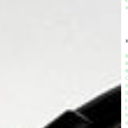
K
W
B
B
B
C
D
E
E
F
G