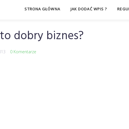
STRONA GŁÓWNA
JAK DODAĆ WPIS ?
REGU
 to dobry biznes?
013
0 Komentarze