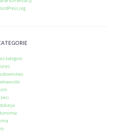
anał komentarzy
ordPress.org
KATEGORIE
ez kategorii
iznes
udownictwo
iekawostki
Dom
zieci
dukacja
konomia
irma
ry