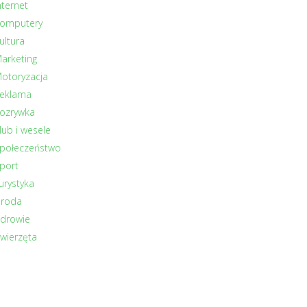
nternet
omputery
ultura
arketing
otoryzacja
eklama
ozrywka
lub i wesele
połeczeństwo
port
urystyka
roda
drowie
wierzęta