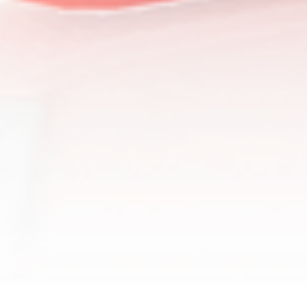
Obuwie ma
kardynalne
znaczenie
jeżeli chodzi
o nasz
codzienny
ubiór. Od