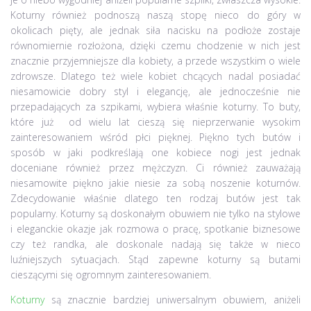
Koturny również podnoszą naszą stopę nieco do góry w
okolicach pięty, ale jednak siła nacisku na podłoże zostaje
równomiernie rozłożona, dzięki czemu chodzenie w nich jest
znacznie przyjemniejsze dla kobiety, a przede wszystkim o wiele
zdrowsze. Dlatego też wiele kobiet chcących nadal posiadać
niesamowicie dobry styl i elegancję, ale jednocześnie nie
przepadających za szpikami, wybiera właśnie koturny. To buty,
które już od wielu lat cieszą się nieprzerwanie wysokim
zainteresowaniem wśród płci pięknej. Piękno tych butów i
sposób w jaki podkreślają one kobiece nogi jest jednak
doceniane również przez mężczyzn. Ci również zauważają
niesamowite piękno jakie niesie za sobą noszenie koturnów.
Zdecydowanie właśnie dlatego ten rodzaj butów jest tak
popularny. Koturny są doskonałym obuwiem nie tylko na stylowe
i eleganckie okazje jak rozmowa o pracę, spotkanie biznesowe
czy też randka, ale doskonale nadają się także w nieco
luźniejszych sytuacjach. Stąd zapewne koturny są butami
cieszącymi się ogromnym zainteresowaniem.
Koturny
są znacznie bardziej uniwersalnym obuwiem, aniżeli