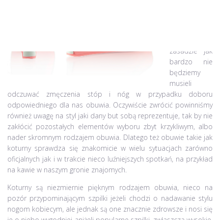
niego zależy
to jak bardzo
będziemy się
męczyć, a w
zasadzie jak
bardzo nie
będziemy
musieli
odczuwać zmęczenia stóp i nóg w przypadku doboru
odpowiedniego dla nas obuwia. Oczywiście zwrócić powinniśmy
również uwagę na styl jaki dany but sobą reprezentuje, tak by nie
zakłócić pozostałych elementów wyboru zbyt krzykliwym, albo
nader skromnym rodzajem obuwia. Dlatego też obuwie takie jak
koturny sprawdza się znakomicie w wielu sytuacjach zarówno
oficjalnych jak i w trakcie nieco luźniejszych spotkań, na przykład
na kawie w naszym gronie znajomych.
Koturny są niezmiernie pięknym rodzajem obuwia, nieco na
pozór przypominającym szpilki jeżeli chodzi o nadawanie stylu
nogom kobiecym, ale jednak są one znacznie zdrowsze i nosi się
je o niebo wygodniej aniżeli popularne szpilki, zwłaszcza wysokie.