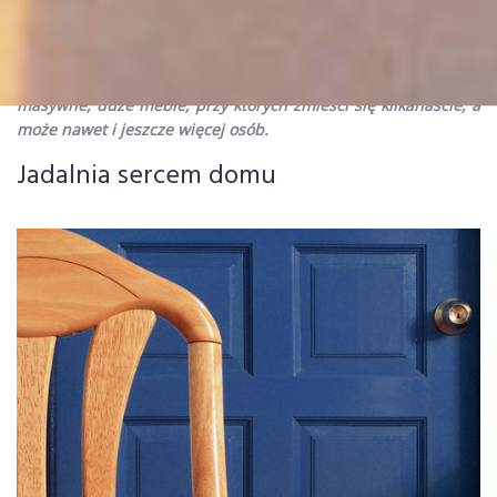
umieścić w niemal każdym dziennym pomieszczeniu – w
kuchni, w salonie, w jadalni, a w mniejszych rozmiarach także
i w pokojach młodzieżowych. Można zdecydować się zarówno
na idealne do serwowania kawy i ciastka małe stoliki, jak i na
masywne, duże meble, przy których zmieści się kilkanaście, a
może nawet i jeszcze więcej osób.
Jadalnia sercem domu