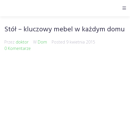
Stół – kluczowy mebel w każdym domu
Przez
doktor
W
Dom
Posted
9 kwietnia 2015
0 Komentarze