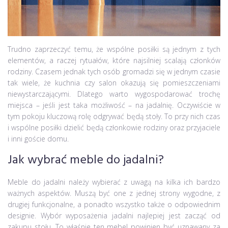
Trudno zaprzeczyć temu, że wspólne posiłki są jednym z tych
elementów, a raczej rytuałów, które najsilniej scalają członków
rodziny. Czasem jednak tych osób gromadzi się w jednym czasie
tak wiele, że kuchnia czy salon okazują się pomieszczeniami
niewystarczającymi. Dlatego warto wygospodarować trochę
miejsca – jeśli jest taka możliwość – na jadalnię. Oczywiście w
tym pokoju kluczową rolę odgrywać będą stoły. To przy nich czas
i wspólne posiłki dzielić będą członkowie rodziny oraz przyjaciele
i inni goście domu.
Jak wybrać meble do jadalni?
Meble do jadalni należy wybierać z uwagą na kilka ich bardzo
ważnych aspektów. Muszą być one z jednej strony wygodne, z
drugiej funkcjonalne, a ponadto wszystko także o odpowiednim
designie. Wybór wyposażenia jadalni najlepiej jest zacząć od
zakupu stołu. To właśnie ten mebel powinien być uznawany za