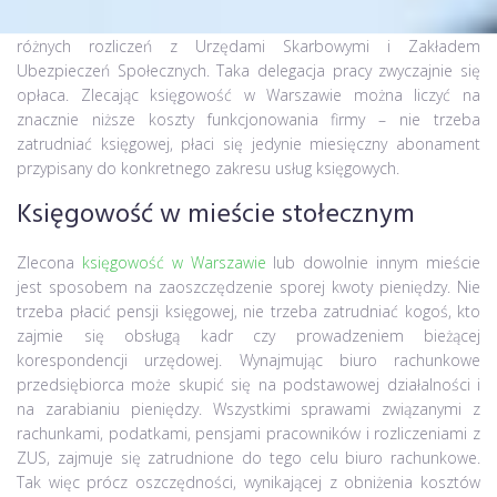
prowadzące księgi rachunkowe (księgi handlowe), mające wiele
różnych rozliczeń z Urzędami Skarbowymi i Zakładem
Ubezpieczeń Społecznych. Taka delegacja pracy zwyczajnie się
opłaca. Zlecając księgowość w Warszawie można liczyć na
znacznie niższe koszty funkcjonowania firmy – nie trzeba
zatrudniać księgowej, płaci się jedynie miesięczny abonament
przypisany do konkretnego zakresu usług księgowych.
Księgowość w mieście stołecznym
Zlecona
księgowość w Warszawie
lub dowolnie innym mieście
jest sposobem na zaoszczędzenie sporej kwoty pieniędzy. Nie
trzeba płacić pensji księgowej, nie trzeba zatrudniać kogoś, kto
zajmie się obsługą kadr czy prowadzeniem bieżącej
korespondencji urzędowej. Wynajmując biuro rachunkowe
przedsiębiorca może skupić się na podstawowej działalności i
na zarabianiu pieniędzy. Wszystkimi sprawami związanymi z
rachunkami, podatkami, pensjami pracowników i rozliczeniami z
ZUS, zajmuje się zatrudnione do tego celu biuro rachunkowe.
Tak więc prócz oszczędności, wynikającej z obniżenia kosztów