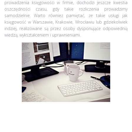
prowadzenia księgowości w firmie, dochodzi jeszcze kwestia
oszczędności czasu, gdy takie rozliczenia prowadzimy
samodzielnie. Warto również pamiętać, że takie usługi jak
księgowość w Warszawie, Krakowie, Wrocławiu lub gdziekolwiek
indziej, realizowane są przez osoby dysponujące odpowiednią
wiedzą, wykształceniem i uprawnieniami.