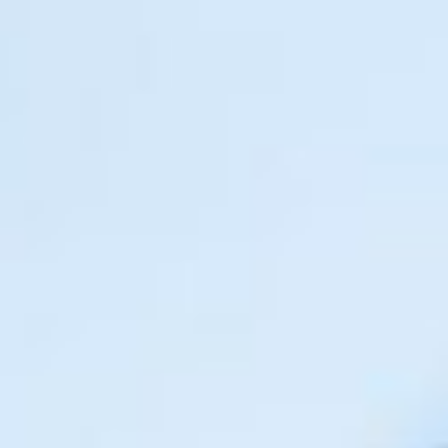
Współcześnie usługi księgowe dla firm bardzo często
realizowane są przez wyspecjalizowane podmioty nazywane
biurami rachunkowymi. Z usług takich podmiotów korzystają
małe i średnie firmy, a nierzadko również duże przedsiębiorstwa
zatrudniające kilkadziesiąt osób. Co ciekawe, prowadzenie
księgowości biurom rachunkowym zlecają nawet firmy