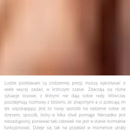
Dwudziesty pierwszy wiek obfituje w sytuacje stresujące, presję
zawodową i rodzinną, podwyższony stan gotowości organizmu.
Niestety nie zawsze człowiek jest w stanie sobie z tym radzić,
nie zawsze ma siłę i motywację do tego, by podejmować
codzienne aktywności. Dlatego też coraz częstszym lekiem,
który jest kupowany, jest lek uspokajający. Bezpieczny,
delikatny, pozwalający na przeżycie ciężkich sytuacji rodzinnych i
zawodowych. Bez recepty lub na receptę, wszystko zależy od
siły i składu leku.
Ludzie poddawani są codziennej presji, muszą wykonywać o
wiele więcej zadań, w krótszym czasie. Zdarzają się różne
sytuacje losowe, z którymi nie dają sobie rady. Wówczas
poodejmują rozmowy z bliskimi, ze znajomymi a ci polecają im
lek uspokajający. Jest to nowy sposób na radzenie sobie ze
stresem, sposób, który w kilka chwil pomaga. Nierzadko jest
niezastąpiony, ponieważ taki człowiek nie jest w stanie normalnie
funkcjonować. Dzieje się tak na przykład w momencie utraty