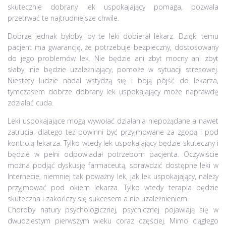
skutecznie dobrany lek uspokajający pomaga, pozwala
przetrwać te najtrudniejsze chwile.
Dobrze jednak byłoby, by te leki dobierał lekarz. Dzięki temu
pacjent ma gwarancję, że potrzebuje bezpieczny, dostosowany
do jego problemów lek. Nie będzie ani zbyt mocny ani zbyt
słaby, nie będzie uzależniający, pomoże w sytuacji stresowej.
Niestety ludzie nadal wstydzą się i boją pójść do lekarza,
tymczasem dobrze dobrany lek uspokajający może naprawdę
zdziałać cuda.
Leki uspokajające mogą wywołać działania niepożądane a nawet
zatrucia, dlatego też powinni być przyjmowane za zgodą i pod
kontrolą lekarza. Tylko wtedy lek uspokajający będzie skuteczny i
będzie w pełni odpowiadał potrzebom pacjenta. Oczywiście
można podjąć dyskusję farmaceutą, sprawdzić dostępne leki w
Internecie, niemniej tak poważny lek, jak lek uspokajający, należy
przyjmować pod okiem lekarza. Tylko wtedy terapia będzie
skuteczna i zakończy się sukcesem a nie uzależnieniem.
Choroby natury psychologicznej, psychicznej pojawiają się w
dwudziestym pierwszym wieku coraz częściej. Mimo ciągłego