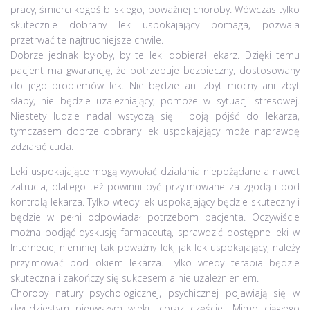
pracy, śmierci kogoś bliskiego, poważnej choroby. Wówczas tylko
skutecznie dobrany lek uspokajający pomaga, pozwala
przetrwać te najtrudniejsze chwile.
Dobrze jednak byłoby, by te leki dobierał lekarz. Dzięki temu
pacjent ma gwarancję, że potrzebuje bezpieczny, dostosowany
do jego problemów lek. Nie będzie ani zbyt mocny ani zbyt
słaby, nie będzie uzależniający, pomoże w sytuacji stresowej.
Niestety ludzie nadal wstydzą się i boją pójść do lekarza,
tymczasem dobrze dobrany lek uspokajający może naprawdę
zdziałać cuda.
Leki uspokajające mogą wywołać działania niepożądane a nawet
zatrucia, dlatego też powinni być przyjmowane za zgodą i pod
kontrolą lekarza. Tylko wtedy lek uspokajający będzie skuteczny i
będzie w pełni odpowiadał potrzebom pacjenta. Oczywiście
można podjąć dyskusję farmaceutą, sprawdzić dostępne leki w
Internecie, niemniej tak poważny lek, jak lek uspokajający, należy
przyjmować pod okiem lekarza. Tylko wtedy terapia będzie
skuteczna i zakończy się sukcesem a nie uzależnieniem.
Choroby natury psychologicznej, psychicznej pojawiają się w
dwudziestym pierwszym wieku coraz częściej. Mimo ciągłego