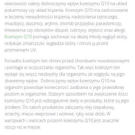
właściwości należy dobroczynny wpływ koenzymu Q10 na układ
pokarmowy czy układ krążenia. Koenzym Q10 ma zastosowanie
w leczeniu niewydolności krążenia, nadciśnienia tętniczego,
miażdżycy, dusznicy, arytmii, chorób przyzębia: paradontozy,
krwawienia czy obrzęków dziąseł, cukrzycy, otyłości oraz alergii.
Koenzym Q10
pomaga zachować na dłużej młody wygląd skóry,
redukuje zmarszczki, wygładza skórę i chroni ją przed
promieniami UV.
Ponadto koenzym ten chroni przed chorobami nowotworowymi
i pomaga w oczyszczaniu organizmu. Tak więc koenzym ten
wydaje się wręcz niezbędny dla organizmu ze względu na jego
zbawienny wpływ. Dobroczynny wpływ koenzymu Q10 na
organizm powoduje konieczność zadbania o jego prawidłowy
poziom w organizmie. Dobrym sposobem na zwiększenie ilości
koenzymu Q10 jest wzbogacenie diety w produkty, które są jego
źródłem. Do takich produktów zaliczamy olej rzepakowy,
orzechy, mięso wieprzowe i wołowe, ryby oraz drób. W
warzywach i owocach poziom koenzymu Q10 jest znacznie
niższy niż w mięsie.