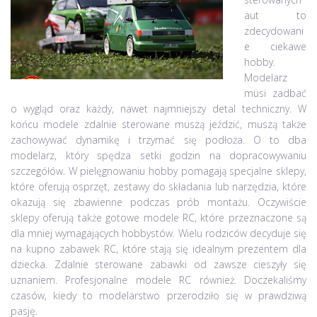
aut to
zdecydowani
e ciekawe
hobby.
Modelarz
musi zadbać
o wygląd oraz każdy, nawet najmniejszy detal techniczny. W
końcu modele zdalnie sterowane muszą jeździć, muszą także
zachowywać dynamikę i trzymać się podłoża. O to dba
modelarz, który spędza setki godzin na dopracowywaniu
szczegółów. W pielęgnowaniu hobby pomagają specjalne sklepy,
które oferują osprzęt, zestawy do składania lub narzędzia, które
okazują się zbawienne podczas prób montażu. Oczywiście
sklepy oferują także gotowe modele RC, które przeznaczone są
dla mniej wymagających hobbystów. Wielu rodziców decyduje się
na kupno zabawek RC, które stają się idealnym prezentem dla
dziecka. Zdalnie sterowane zabawki od zawsze cieszyły się
uznaniem. Profesjonalne modele RC również. Doczekaliśmy
czasów, kiedy to modelarstwo przerodziło się w prawdziwą
pasję.