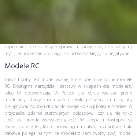
Człowiek bez hobby usycha, marnuje czas i nie może znaleźć
swojego miejsca. To potwierdzona przez psychologów teoria,
która sprawdza się w codzienności każdego człowieka.
Powinniśmy mieć hobby, które uspokaja, odpręża, pozwala
zapomnieć o codziennych sprawach i powoduje, że resetujemy
myśli, jednocześnie odcinając się od wszystkiego, co negatywne.
Modele RC
Takim hobby jest modelowanie, które obejmuje różne modele
RC. Dostępne narzędzia i zestawy w sklepach dla modelarzy
tylko to potwierdzają. W Polsce jest coraz większe grono
modelarzy, którzy każda wolną chwilę poświęcają na to, aby
pielęgnować hobby i dodać do swojej kolekcji kolejne modele. W
przypadku zdalnie sterowanych pojazdów, liczy się nie tylko
ilość, ale przede wszystkim jakość. W sklepach dostępne są
różne modele RC, które pozwalają na dalszą rozbudowę. Cała
zabawa polega na tym, że modelarz sam tworzy swój model,