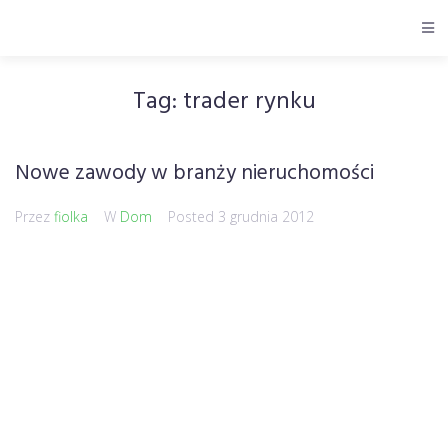
Tag:
trader rynku
Nowe zawody w branży nieruchomości
Przez
fiolka
W
Dom
Posted
3 grudnia 2012