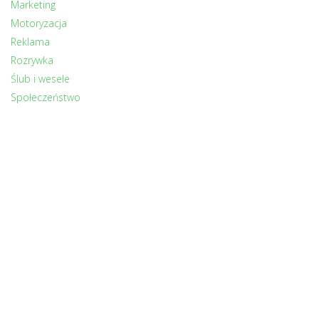
Marketing
Motoryzacja
Reklama
Rozrywka
Ślub i wesele
Społeczeństwo
Sport
Turystyka
Uroda
Zdrowie
Zwierzęta
INNI CZYTALI