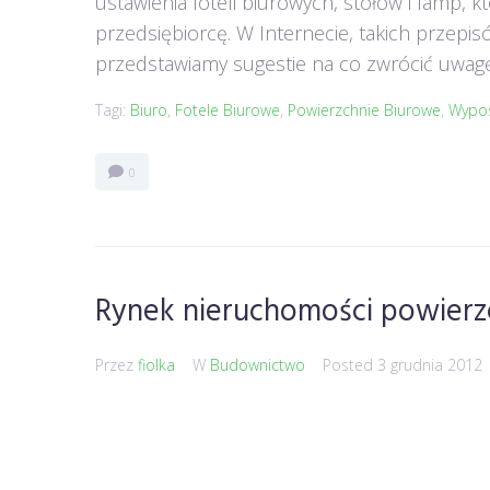
ustawienia foteli biurowych, stołów i lamp,
przedsiębiorcę. W Internecie, takich przepi
przedstawiamy sugestie na co zwrócić uwagę 
Tagi:
Biuro
,
Fotele Biurowe
,
Powierzchnie Biurowe
,
Wypos
0
Rynek nieruchomości powierz
Przez
fiolka
W
Budownictwo
Posted
3 grudnia 2012