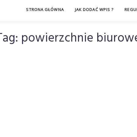
STRONA GŁÓWNA
JAK DODAĆ WPIS ?
REGU
Tag:
powierzchnie biurow