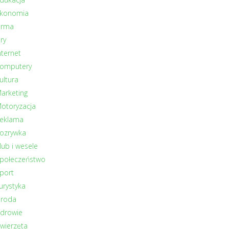
konomia
irma
ry
nternet
omputery
ultura
arketing
otoryzacja
eklama
ozrywka
lub i wesele
połeczeństwo
port
urystyka
roda
drowie
wierzęta