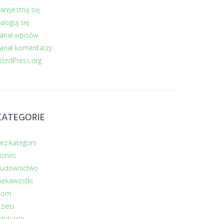
arejestruj się
aloguj się
anał wpisów
anał komentarzy
ordPress.org
KATEGORIE
ez kategorii
iznes
udownictwo
iekawostki
Dom
zieci
dukacja