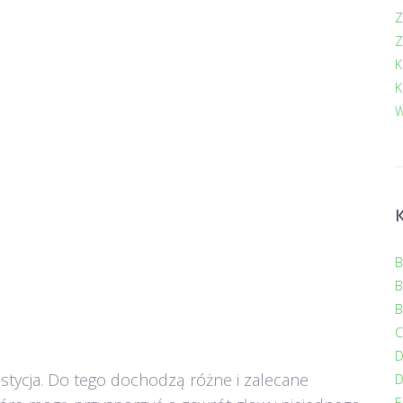
Z
Z
K
K
W
B
B
B
C
stycja. Do tego dochodzą różne i zalecane
D
E