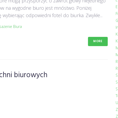
 które mogą przysporzyć o zawrót głowy niejednego
E
sów na wygodne biuro jest mnóstwo. Poniżej
F
wybierając odpowiedni fotel do biurka. Zwykłe...
G
ażenie Biura
I
K
K
MORE
M
M
R
R
chni biurowych
Ś
S
S
T
U
Z
Z