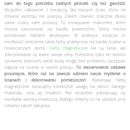
nam do tego potrzeba żadnych pinezek czy też gwoździ.
Wszystko całkowicie z korzyścią dla naszych ścian, które na
zmianie wystroju nie ucierpią. Zatem również znacznie dłużej
same ściany nam posłużą. To rozwiązanie znakomite, które
można zastosować na każdej powierzchni, którą można
pomalować farbami akrylowymi. W praktyce oznacza to
możliwość położenia takiej farby praktycznie na każdej ścianie w
nowoczesnym domu.
Farby magnetyczne
nie są tanie, ale
zdecydowanie są warte swojej ceny. Pomyślmy tylko ile radości
sprawimy dzieciom, kiedy będą mogły bez problemu zaczepiać
zdjęcia na ścianie w swoim pokoju.
To niesamowicie ciekawe
posunięcie, które raz na zawsze odmieni nasze myślenie o
ścianach i dekorowaniu pomieszczeń
. Wybierając farby
magnetyczne zwracajmy koniecznie uwagę na jakość danego
materiału, oraz jej trwałość. Nie wszystkie odznaczają się
niezwykle wysoką trwałością, dlatego miejmy to na uwadze przy
robieniu takich zakupów.