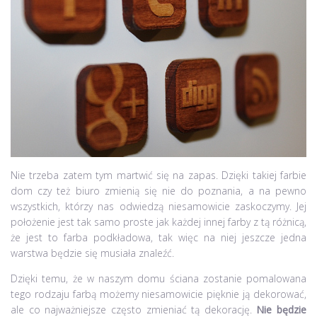
Nie trzeba zatem tym martwić się na zapas. Dzięki takiej farbie
dom czy też biuro zmienią się nie do poznania, a na pewno
wszystkich, którzy nas odwiedzą niesamowicie zaskoczymy. Jej
położenie jest tak samo proste jak każdej innej farby z tą różnicą,
że jest to farba podkładowa, tak więc na niej jeszcze jedna
warstwa będzie się musiała znaleźć.
Dzięki temu, że w naszym domu ściana zostanie pomalowana
tego rodzaju farbą możemy niesamowicie pięknie ją dekorować,
ale co najważniejsze często zmieniać tą dekorację.
Nie będzie