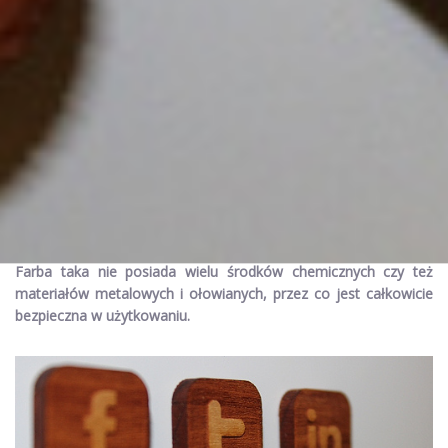
Wśród wielu ciekawych rozwiązań dla domu i biura zasługuje na
szczególną uwagę farba magnetyczna. To oryginalna farba,
która posiada właściwości magnetyczne. Dzięki temu w prosty
sposób umieścimy na ścianach wiele przedmiotów takich jak
nawet zdjęcia, po ich uprzednim odpowiednim przygotowaniu.
Farba taka nie posiada wielu środków chemicznych czy też
materiałów metalowych i ołowianych, przez co jest całkowicie
bezpieczna w użytkowaniu.