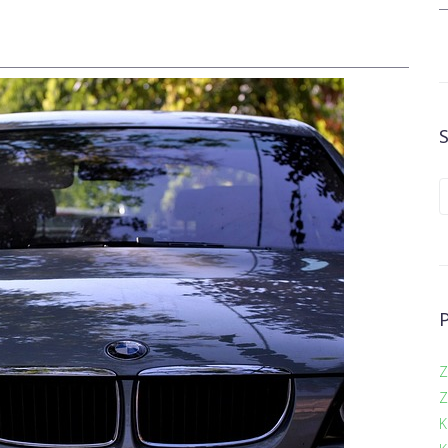
Z
Z
K