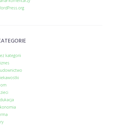
anał komentarzy
ordPress.org
KATEGORIE
ez kategorii
iznes
udownictwo
iekawostki
Dom
zieci
dukacja
konomia
irma
ry