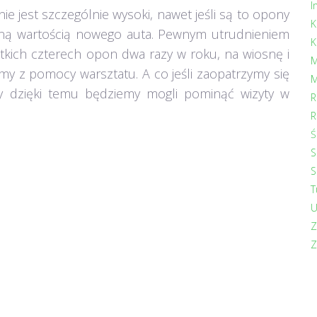
I
jest szczególnie wysoki, nawet jeśli są to opony
K
lną wartością nowego auta. Pewnym utrudnieniem
K
kich czterech opon dwa razy w roku, na wiosnę i
M
amy z pomocy warsztatu. A co jeśli zaopatrzymy się
M
y dzięki temu będziemy mogli pominąć wizyty w
R
R
Ś
S
S
T
U
Z
Z