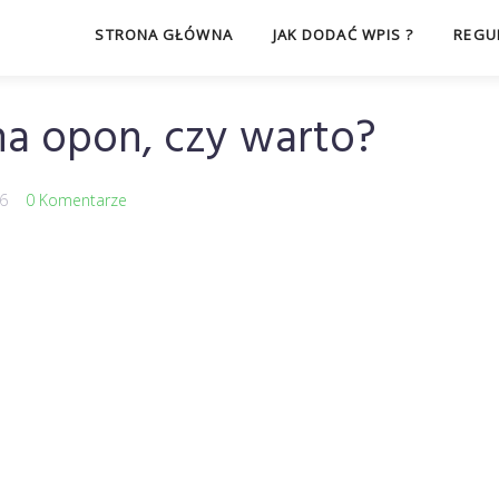
STRONA GŁÓWNA
JAK DODAĆ WPIS ?
REGU
a opon, czy warto?
16
0 Komentarze