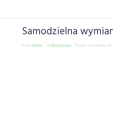
Samodzielna wymian
Przez
doktor
W
Motoryzacja
Posted
13 kwietnia 20