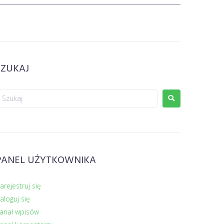
SZUKAJ
PANEL UŻYTKOWNIKA
arejestruj się
aloguj się
anał wpisów