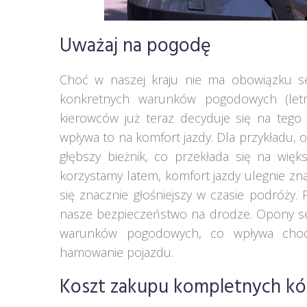
Uważaj na pogodę
Choć w naszej kraju nie ma obowiązku 
konkretnych warunków pogodowych (letn
kierowców już teraz decyduje się na tego
wpływa to na komfort jazdy. Dla przykładu,
głębszy bieżnik, co przekłada się na wię
korzystamy latem, komfort jazdy ulegnie 
się znacznie głośniejszy w czasie podróży
nasze bezpieczeństwo na drodze. Opony s
warunków pogodowych, co wpływa chocia
hamowanie pojazdu.
Koszt zakupu kompletnych kó