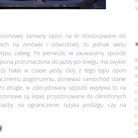
K
W
sezonowej zamiany opon na te dostosowane do
ich na zimówki i odwrotnie), to jednak wielu
 typu zabieg. Po pierwsze, w zauważalny sposób
B
 opona przeznaczona do jazdy po śniegu ma zwykle
B
kszy hałas w czasie jazdy. Gdy z tego typu opon
B
znacznemu pogorszeniu, ponieważ samochód stanie
C
. Po drugie, w zdecydowany sposób wypływa to na
ezonowe są lepiej przystosowane do określonych
D
żby na ograniczenie ryzyka poślizgu czy na
E
E
F
ł
G