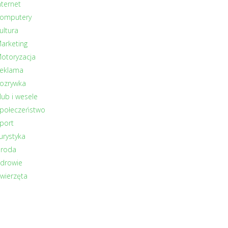
nternet
omputery
ultura
arketing
otoryzacja
eklama
ozrywka
lub i wesele
połeczeństwo
port
urystyka
roda
drowie
wierzęta