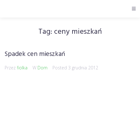
Tag:
ceny mieszkań
Spadek cen mieszkań
Przez
fiolka
W
Dom
Posted
3 grudnia 2012