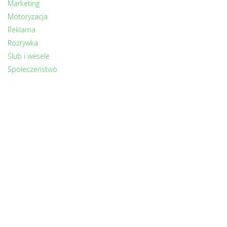
Marketing
Motoryzacja
Reklama
Rozrywka
Ślub i wesele
Społeczeństwo
Sport
Turystyka
Uroda
Zdrowie
Zwierzęta
INNI CZYTALI