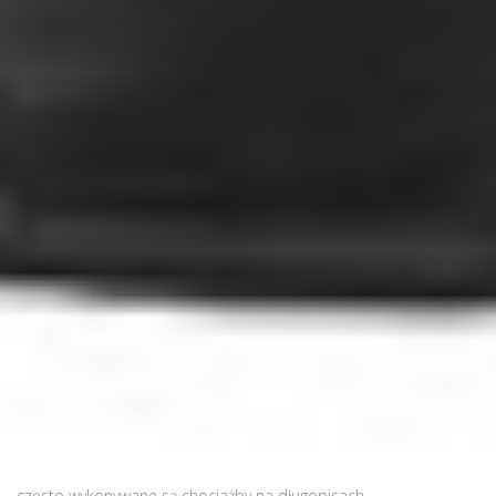
Firmy mierzące w strategie długofalowe powinny inwestować w
trwałe materiały reklamowe czyli takie, których klient nie
pozbędzie się już po 10 minutach. Przykładem tego jest
wizytówka, którą większość klientów i tak gubi z czasem i
zapomina, że w ogóle ją posiadał. Podobnie dzieje się chociażby
z ulotkami. W wielu przypadkach jednak możemy zachować się
sprytniej i wręczyć klientowi jakiś gadżet z nadrukiem. Takim
nadrukiem oczywiście może być logo naszej firmy czy też slogan
lub inny nasz znak rozpoznawczy. Takie nadruki reklamowe
często wykonywane są chociażby na długopisach.