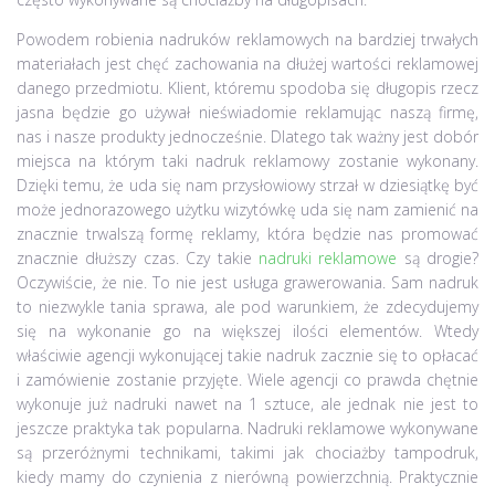
Powodem robienia nadruków reklamowych na bardziej trwałych
materiałach jest chęć zachowania na dłużej wartości reklamowej
danego przedmiotu. Klient, któremu spodoba się długopis rzecz
jasna będzie go używał nieświadomie reklamując naszą firmę,
nas i nasze produkty jednocześnie. Dlatego tak ważny jest dobór
miejsca na którym taki nadruk reklamowy zostanie wykonany.
Dzięki temu, że uda się nam przysłowiowy strzał w dziesiątkę być
może jednorazowego użytku wizytówkę uda się nam zamienić na
znacznie trwalszą formę reklamy, która będzie nas promować
znacznie dłuższy czas. Czy takie
nadruki reklamowe
są drogie?
Oczywiście, że nie. To nie jest usługa grawerowania. Sam nadruk
to niezwykle tania sprawa, ale pod warunkiem, że zdecydujemy
się na wykonanie go na większej ilości elementów. Wtedy
właściwie agencji wykonującej takie nadruk zacznie się to opłacać
i zamówienie zostanie przyjęte. Wiele agencji co prawda chętnie
wykonuje już nadruki nawet na 1 sztuce, ale jednak nie jest to
jeszcze praktyka tak popularna. Nadruki reklamowe wykonywane
są przeróżnymi technikami, takimi jak chociażby tampodruk,
kiedy mamy do czynienia z nierówną powierzchnią. Praktycznie