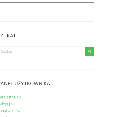
SZUKAJ
PANEL UŻYTKOWNIKA
arejestruj się
aloguj się
anał wpisów