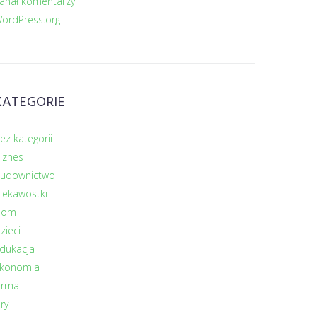
anał komentarzy
ordPress.org
KATEGORIE
ez kategorii
iznes
udownictwo
iekawostki
Dom
zieci
dukacja
konomia
irma
ry