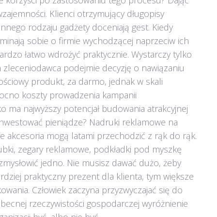
sze korzyści po zastosowaniu tego procesu? Dając
ajemności. Klienci otrzymujący długopisy
innego rodzaju gadżety doceniają gest. Kiedy
inają sobie o firmie wychodzącej naprzeciw ich
rdzo łatwo wdrożyć praktycznie. Wystarczy tylko
m zleceniodawca podejmie decyzję o nawiązaniu
ościowy produkt, za darmo, jednak w skali
mocno koszty prowadzenia kampanii
ko ma najwyższy potencjał budowania atrakcyjnej
ainwestować pieniądze? Nadruki reklamowe na
 akcesoria mogą latami przechodzić z rąk do rąk.
ubki, zegary reklamowe, podkładki pod myszkę
 uzmysłowić jedno. Nie musisz dawać dużo, żeby
rdziej praktyczny prezent dla klienta, tym większe
wania. Człowiek zaczyna przyzwyczajać się do
obecnej rzeczywistości gospodarczej wyróżnienie