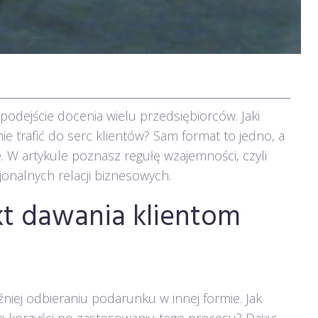
podejście docenia wielu przedsiębiorców. Jaki
e trafić do serc klientów? Sam format to jedno, a
. W artykule poznasz regułę wzajemności, czyli
onalnych relacji biznesowych.
t dawania klientom
iej odbieraniu podarunku w innej formie. Jak