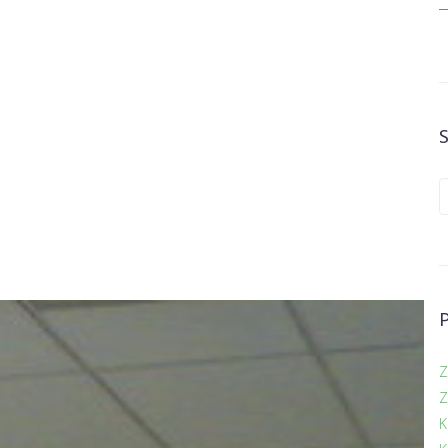
Z
Z
K