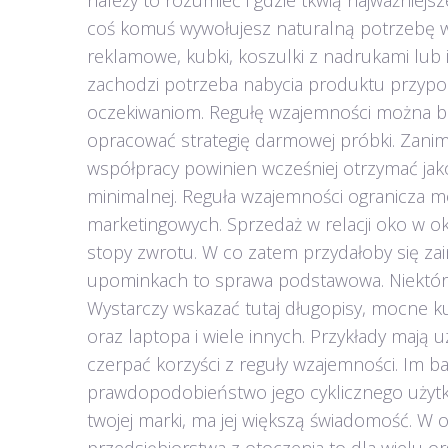
należy to rozumieć i gdzie tkwią najważniej
coś komuś wywołujesz naturalną potrzebę wz
reklamowe, kubki, koszulki z nadrukami lub 
zachodzi potrzeba nabycia produktu przypom
oczekiwaniom. Regułę wzajemności można ba
opracować strategię darmowej próbki. Zani
współpracy powinien wcześniej otrzymać jak
minimalnej. Reguła wzajemności ogranicza 
marketingowych. Sprzedaż w relacji oko w o
stopy zwrotu. W co zatem przydałoby się z
upominkach to sprawa podstawowa. Niektóre
Wystarczy wskazać tutaj długopisy, mocne k
oraz laptopa i wiele innych. Przykłady mają
czerpać korzyści z reguły wzajemności. Im ba
prawdopodobieństwo jego cyklicznego użytko
twojej marki, ma jej większą świadomość. W 