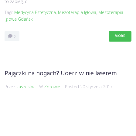
to zabieg, o...
Tagi:
Medycyna Estetyczna
,
Mezoterapia Igłowa
,
Mezoterapia
Igłowa Gdańsk
MORE
0
Pajączki na nogach? Uderz w nie laserem
Przez
saszestw
W
Zdrowie
Posted
20 stycznia 2017