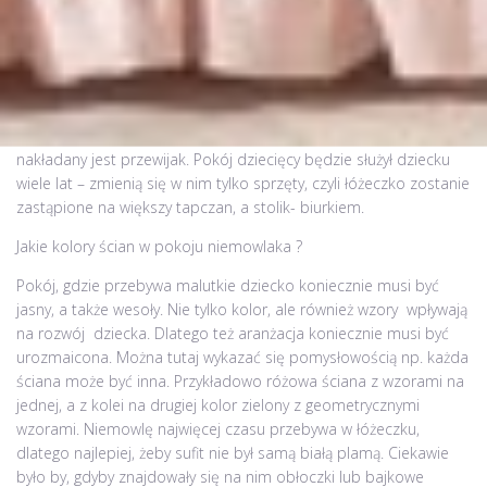
Wyposażenie pokoju powinno być zmieniane wraz z wiekiem
dziecka, aby ułatwić mu prawidłowy rozwój i dopasować się do
jego zmiennych potrzeb. W pokoju niemowlaka ważną rolę
odgrywa kolor ścian, a wszelkie mebelki powinny być przede
wszystkim funkcjonalne np. szafa blisko łóżeczka, na które
nakładany jest przewijak. Pokój dziecięcy będzie służył dziecku
wiele lat – zmienią się w nim tylko sprzęty, czyli łóżeczko zostanie
zastąpione na większy tapczan, a stolik- biurkiem.
Jakie kolory ścian w pokoju niemowlaka ?
Pokój, gdzie przebywa malutkie dziecko koniecznie musi być
jasny, a także wesoły. Nie tylko kolor, ale również wzory wpływają
na rozwój dziecka. Dlatego też aranżacja koniecznie musi być
urozmaicona. Można tutaj wykazać się pomysłowością np. każda
ściana może być inna. Przykładowo różowa ściana z wzorami na
jednej, a z kolei na drugiej kolor zielony z geometrycznymi
wzorami. Niemowlę najwięcej czasu przebywa w łóżeczku,
dlatego najlepiej, żeby sufit nie był samą białą plamą. Ciekawie
było by, gdyby znajdowały się na nim obłoczki lub bajkowe