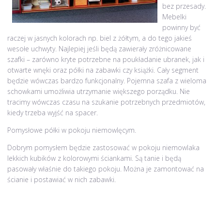
bez przesady.
Mebelki
powinny być
raczej w jasnych kolorach np. biel z żółtym, a do tego jakieś
wesołe uchwyty. Najlepiej jeśli będą zawierały zróżnicowane
szafki – zarówno kryte potrzebne na poukładanie ubranek, jak i
otwarte wnęki oraz półki na zabawki czy książki. Cały segment
będzie wówczas bardzo funkcjonalny. Pojemna szafa z wieloma
schowkami umożliwia utrzymanie większego porządku. Nie
tracimy wówczas czasu na szukanie potrzebnych przedmiotów,
kiedy trzeba wyjść na spacer.
Pomysłowe półki w pokoju niemowlęcym.
Dobrym pomysłem będzie zastosować w pokoju niemowlaka
lekkich kubików z kolorowymi ściankami. Są tanie i będą
pasowały właśnie do takiego pokoju. Można je zamontować na
ścianie i postawiać w nich zabawki.