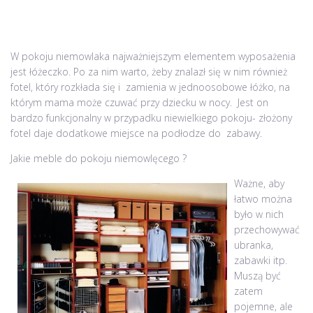
W pokoju niemowlaka najważniejszym elementem wyposażenia
jest łóżeczko. Po za nim warto, żeby znalazł się w nim również
fotel, który rozkłada się i zamienia w jednoosobowe łóżko, na
którym mama może czuwać przy dziecku w nocy. Jest on
bardzo funkcjonalny w przypadku niewielkiego pokoju- złożony
fotel daje dodatkowe miejsce na podłodze do zabawy.
Jakie meble do pokoju niemowlęcego ?
Ważne, aby
łatwo można
było w nich
przechowywać
ubranka,
zabawki itp.
Muszą być
zatem
pojemne, ale