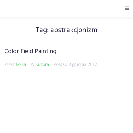
Tag:
abstrakcjonizm
Color Field Painting
Przez
fiolka
W
Kultura
Posted
3 grudnia 2012