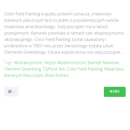
Color Field Painting w języku polskim oznacza „malarstwo
barwnych płaszczyzn”.Jest to jeden z popularniejszych nurtów
malarstwa amerykańskiego. Swój początek ma w latach
powojennych. Kierunek powstała w ramach tzw. ekspresjonizmu
abstrakcyjnego. Color Field Painting został zauważony i
podkreślony w 1955 roku przez ówczesnego krytyka sztuki
Clementa Greenberga. Sztuka współczesna ma swój początek...
Tagi:
Abstrakcjonizm
,
Artyści Modernistyczni
,
Barnett Newman
,
Clement Greenberg
,
Clyfford Still
,
Color Field Painting
,
Malarstwo
Barwnych Płaszczyzn
,
Mark Rothko
MORE
0