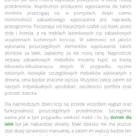
przedmiotów. Współcześni producenci wyposażenia do takich
domków prześcigają się w pomysłach, dzięki czemu
różnorodność zabawkowego wyposażenia jest naprawdę
przeogromna. Poczynając od klasycznych szafek czy łóżek, przez
stoły i krzesła, a na meblach łazienkowych czy zabawkowych
urządzeniach kuchennych kończąc. W zależności od jakości
wykonania poszczególnych elementów wyposażenia takich
domków za lalek, zapłacimy za nie rożną cenę. Najprostsze
zestawy zabawkowych mebelków możemy kupić za kwotę
kilkunastu-kilkudziesięciu złotych. W przypadku ręcznie
robionych, niezwykle szczegółowych mebelków wykonanych z
drewna, cena będzie znacznie wyższa. Wszystko zależy zatem od
naszych indywidualnych upodobań, zasobności portfela oraz
potrzeb dziecka.
Dla najmłodszych dzieci liczy się przede wszystkim wygląd oraz
funkcjonalność poszczególnych przedmiotów. Szczególnie
ważna jest w tym przypadku wielkość mebli i to, by
domek dla
lalek
był jak najbardziej otwarty. Małe dziecko nie ma jeszcze
zbyt dużej sprawności manualnej, a zatem im większy będzie ten