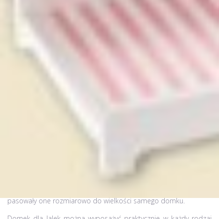
Kupując nowy domek dla lalek dla swojego dziecka, warto
pomyśleć także o jego dodatkowym wyposażeniu. Co prawda
niektóre modele domków od razu wyposażone są w wielu
sprzętów, które już na starcie zapewniają możliwość doskonałej
zabawy, ale tańsze modele sprzedawane są jedynie z kilkoma
podstawowymi meblami, które warto zastąpić nowym, bardziej
eleganckim wyposażeniem. Meble do domków dla lalek kupić
można w zestawach lub osobno, w zależności od potrzeb i
zasobności naszego portfela. Ważne jedynie aby zwrócić uwagę
na ich wielkość, skalę w jakiej zostały wyprodukowane, tak by
pasowały one rozmiarowo do wielkości samego domku.
Domek dla lalek można wyposażyć praktycznie w każdy rodzaj