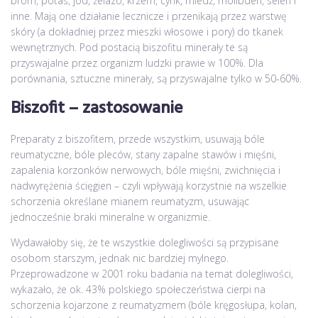
brom, potas, jod, żelazo, krzem, cynk, miedź, molibden, selen i
inne. Mają one działanie lecznicze i przenikają przez warstwę
skóry (a dokładniej przez mieszki włosowe i pory) do tkanek
wewnętrznych. Pod postacią biszofitu minerały te są
przyswajalne przez organizm ludzki prawie w 100%. Dla
porównania, sztuczne minerały, są przyswajalne tylko w 50-60%.
Biszofit – zastosowanie
Preparaty z biszofitem, przede wszystkim, usuwają bóle
reumatyczne, bóle pleców, stany zapalne stawów i mięśni,
zapalenia korzonków nerwowych, bóle mięśni, zwichnięcia i
nadwyrężenia ścięgien – czyli wpływają korzystnie na wszelkie
schorzenia określane mianem reumatyzm, usuwając
jednocześnie braki mineralne w organizmie.
Wydawałoby się, że te wszystkie dolegliwości są przypisane
osobom starszym, jednak nic bardziej mylnego.
Przeprowadzone w 2001 roku badania na temat dolegliwości,
wykazało, że ok. 43% polskiego społeczeństwa cierpi na
schorzenia kojarzone z reumatyzmem (bóle kręgosłupa, kolan,