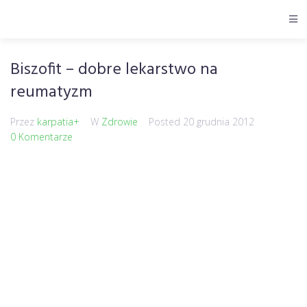
Biszofit – dobre lekarstwo na
reumatyzm
Przez
karpatia+
W
Zdrowie
Posted
20 grudnia 2012
0 Komentarze