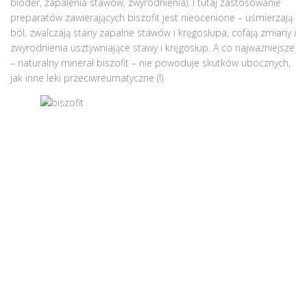
bioder, zapalenia stawów, zwyrodnienia). I tutaj zastosowanie
preparatów zawierających biszofit jest nieocenione – uśmierzają
ból, zwalczają stany zapalne stawów i kręgosłupa, cofają zmiany i
zwyrodnienia usztywniające stawy i kręgosłup. A co najważniejsze
– naturalny minerał biszofit – nie powoduje skutków ubocznych,
jak inne leki przeciwreumatyczne (!).