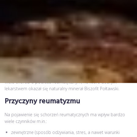
Reumatyzm to określenie, z którym w praktyce spotykamy się,
mając do czynienia ze schorzeniami objawiającymi się bólem
stawów i mięśni. Jednak pod tym określeniem kryje się bardzo
wiele chorób o podłożu reumatycznym, na które dobrym
lekarstwem okazał się naturalny minerał Biszofit Połtawski.
Przyczyny reumatyzmu
Na pojawienie się schorzeń reumatycznych ma wpływ bardzo
wiele czynników m.in.:
zewnętrzne (sposób odżywiania, stres, a nawet warunki