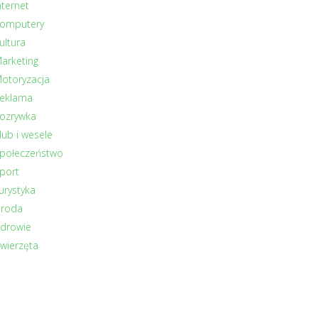
nternet
omputery
ultura
arketing
otoryzacja
eklama
ozrywka
lub i wesele
połeczeństwo
port
urystyka
roda
drowie
wierzęta