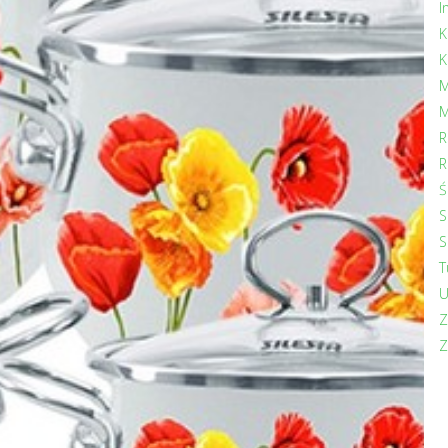
I
K
K
M
M
R
R
Ś
S
S
T
U
Z
Z