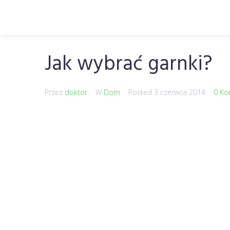
Jak wybrać garnki?
Przez
doktor
W
Dom
Posted
3 czerwca 2014
0 Ko