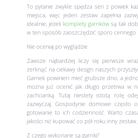
To pytanie zwykle spędza sen z powiek każ
miejsca, więc jeden zestaw zapełnia zazw
idealnie, jeżeli
komplety garnków
są tak dob
w ten sposób zaoszczędzić sporo cennego m
Nie oceniaj po wyglądzie
Zawsze najbardziej liczy się pierwsze wr
zerknąć na ciekawy design naszych przyszłyc
Garnek powinien mieć grubsze dno, a jednoc
można już ocenić jak długo przetrwa w na
zachcianką. Tutaj niestety istotą rolę o
zazwyczaj. Gospodynie domowe często o
gotowanie to ich codzienność. Warto czas
jakości niż kupować co pół roku inny zestaw
Z czego wykonane są garnki?