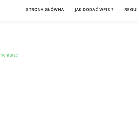
STRONA GŁÓWNA
JAK DODAĆ WPIS ?
REGU
mentarze