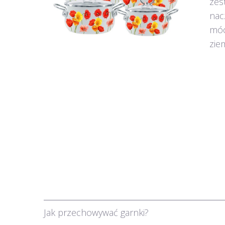
zes
nac
móc
zie
Jak przechowywać garnki?