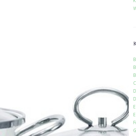
K
W
B
B
B
C
D
E
E
F
G