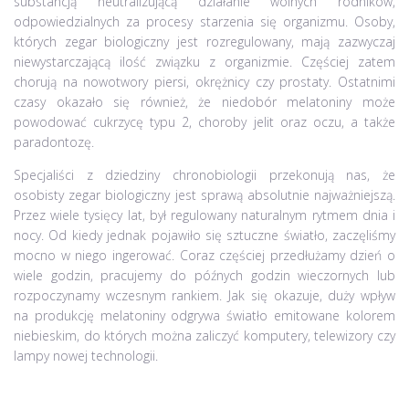
substancją neutralizującą działanie wolnych rodników,
odpowiedzialnych za procesy starzenia się organizmu. Osoby,
których zegar biologiczny jest rozregulowany, mają zazwyczaj
niewystarczającą ilość związku z organizmie. Częściej zatem
chorują na nowotwory piersi, okrężnicy czy prostaty. Ostatnimi
czasy okazało się również, że niedobór melatoniny może
powodować cukrzycę typu 2, choroby jelit oraz oczu, a także
paradontozę.
Specjaliści z dziedziny chronobiologii przekonują nas, że
osobisty zegar biologiczny jest sprawą absolutnie najważniejszą.
Przez wiele tysięcy lat, był regulowany naturalnym rytmem dnia i
nocy. Od kiedy jednak pojawiło się sztuczne światło, zaczęliśmy
mocno w niego ingerować. Coraz częściej przedłużamy dzień o
wiele godzin, pracujemy do późnych godzin wieczornych lub
rozpoczynamy wczesnym rankiem. Jak się okazuje, duży wpływ
na produkcję melatoniny odgrywa światło emitowane kolorem
niebieskim, do których można zaliczyć komputery, telewizory czy
lampy nowej technologii.