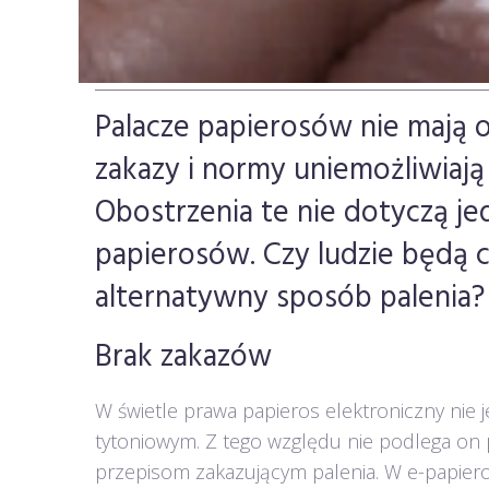
Palacze papierosów nie mają o
zakazy i normy uniemożliwiają
Obostrzenia te nie dotyczą j
papierosów. Czy ludzie będą c
alternatywny sposób palenia?
Brak zakazów
W świetle prawa papieros elektroniczny nie
tytoniowym. Z tego względu nie podlega on
przepisom zakazującym palenia. W e-papier