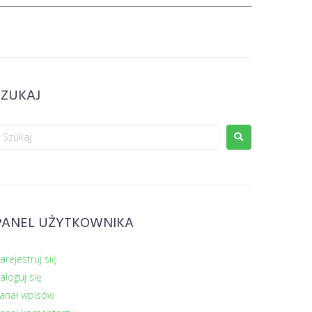
SZUKAJ
PANEL UŻYTKOWNIKA
arejestruj się
aloguj się
anał wpisów