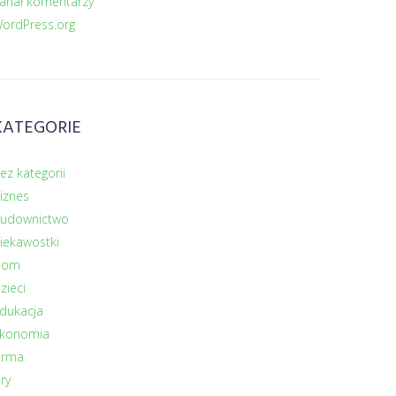
anał komentarzy
ordPress.org
KATEGORIE
ez kategorii
iznes
udownictwo
iekawostki
Dom
zieci
dukacja
konomia
irma
ry