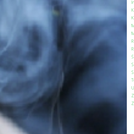
I
K
K
M
M
R
R
Ś
S
S
T
U
Z
Z