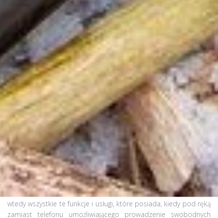
Dzisiejsze modele telefonów, mimo że ładne, o mocno
rozbudowanym menu, niestety nie spełniają podstawowych
norm. Chodzi oczywiście o wytrzymałość. Wystarczy nawet
niewielki upadek z dość niskiej wysokości czy krótkotrwałe
zamoczenie w wodzie, aby aparat przestał działać. Na nic nam
wtedy wszystkie te funkcje i usługi, które posiada, kiedy pod ręką
zamiast telefonu umożliwiającego prowadzenie swobodnych