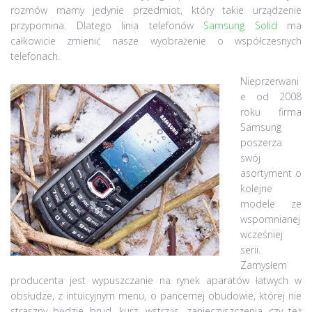
rozmów mamy jedynie przedmiot, który takie urządzenie
przypomina. Dlatego linia telefonów
Samsung Solid
ma
całkowicie zmienić nasze wyobrażenie o współczesnych
telefonach.
Nieprzerwani
e od 2008
roku firma
Samsung
poszerza
swój
asortyment o
kolejne
modele ze
wspomnianej
wcześniej
serii.
Zamysłem
producenta jest wypuszczanie na rynek aparatów łatwych w
obsłudze, z intuicyjnym menu, o pancernej obudowie, której nie
straszny będzie brud, kurz, wstrząs, zanieczyszczenia czy też