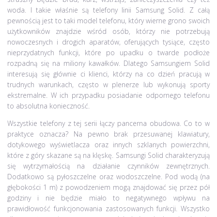
woda. I takie właśnie są telefony linii Samsung Solid. Z całą
pewnością jest to taki model telefonu, który wierne grono swoich
użytkowników znajdzie wśród osób, którzy nie potrzebują
nowoczesnych i drogich aparatów, oferujących tysiące, często
nieprzydatnych funkcji, które po upadku o twarde podłoże
rozpadną się na miliony kawałków. Dlatego Samsungiem Solid
interesują się głównie ci klienci, którzy na co dzień pracują w
trudnych warunkach, często w plenerze lub wykonują sporty
ekstremalne. W ich przypadku posiadanie odpornego telefonu
to absolutna konieczność.
Wszystkie telefony z tej serii łączy pancerna obudowa. Co to w
praktyce oznacza? Na pewno brak przesuwanej klawiatury,
dotykowego wyświetlacza oraz innych szklanych powierzchni,
które z góry skazane są na klęskę. Samsungi Solid charakteryzują
się wytrzymałością na działanie czynników zewnętrznych.
Dodatkowo są pyłoszczelne oraz wodoszczelne. Pod wodą (na
głębokości 1 m) z powodzeniem mogą znajdować się przez pół
godziny i nie będzie miało to negatywnego wpływu na
prawidłowość funkcjonowania zastosowanych funkcji. Wszystko