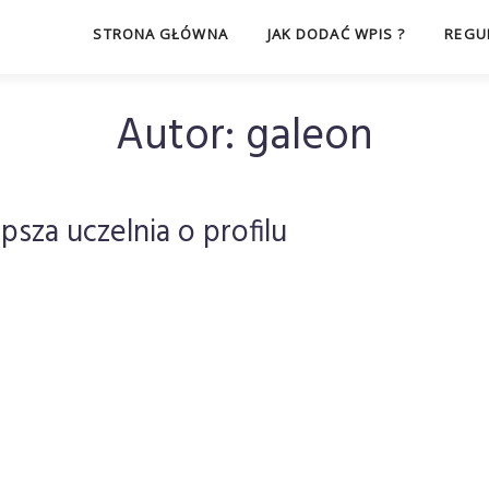
STRONA GŁÓWNA
JAK DODAĆ WPIS ?
REGU
Autor:
galeon
psza uczelnia o profilu