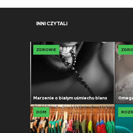
INNI CZYTALI
ZDROWIE
ZDRO
y
Marzenie o białym uśmiechu blanx
Omega
DOM
ROZ