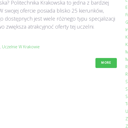
ka? Politechnika Krakowska to jedna z bardziej
E
 swojej ofercie posiada blisko 25 kierunków,
F
o dostępnych jest wiele różnego typu specjalizacji
G
zwiększa atrakcyjnoć oferty tej uczelni.
I
K
K
,
Uczelnie W Krakowie
M
M
MORE
R
R
Ś
S
S
T
U
Z
Z