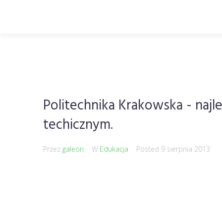
Politechnika Krakowska - najle
techicznym.
Przez
galeon
W
Edukacja
Posted
9 sierpnia 2013