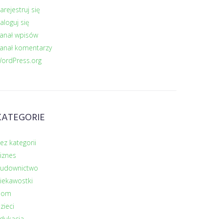
arejestruj się
aloguj się
anał wpisów
anał komentarzy
ordPress.org
KATEGORIE
ez kategorii
iznes
udownictwo
iekawostki
Dom
zieci
dukacja