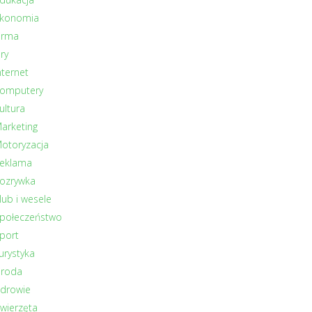
konomia
irma
ry
nternet
omputery
ultura
arketing
otoryzacja
eklama
ozrywka
lub i wesele
połeczeństwo
port
urystyka
roda
drowie
wierzęta