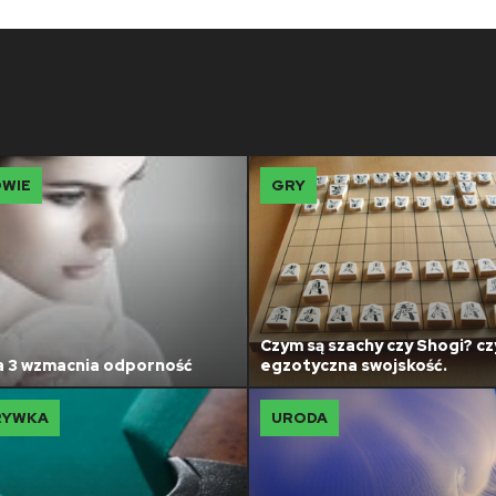
WIE
GRY
Czym są szachy czy Shogi? czy
 3 wzmacnia odporność
egzotyczna swojskość.
RYWKA
URODA