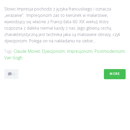
Słowo Impresja pochodzi z języka francuskiego i oznacza
„wrażanie”. Impresjonizm zaś to kierunek w malarstwie,
wywodzący się właśnie z Francji (lata 60. XIX wieku), który
rozpozna z daleka niemal każdy z nas. Jego główną cechą
charakterystyczną jest technika jaka są malowane obrazy, czyli
dywizjonizm. Polega on na nakładaniu na siebie...
Tagi:
Claude Monet
,
Dywizjonizm
,
Impresjonizm
,
Postmodernizm
,
Van Gogh
MORE
0