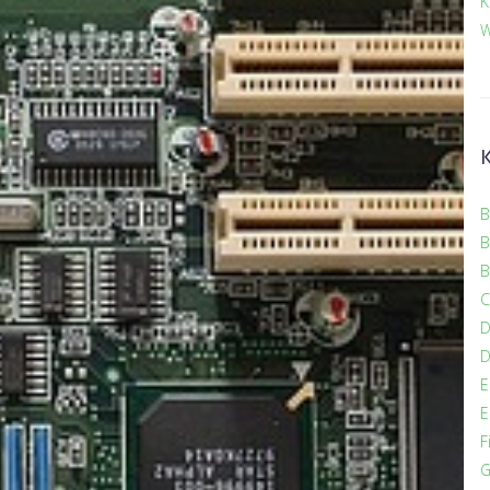
K
W
B
B
B
C
D
E
E
F
G