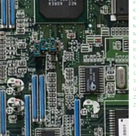
I
K
K
M
M
R
R
Ś
S
S
T
U
Z
Z