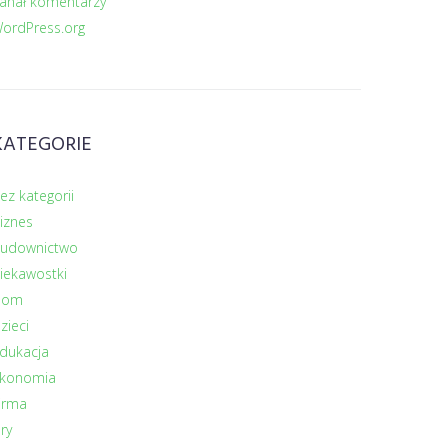
anał komentarzy
ordPress.org
KATEGORIE
ez kategorii
iznes
udownictwo
iekawostki
Dom
zieci
dukacja
konomia
irma
ry