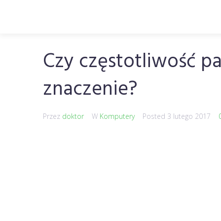
Czy częstotliwość 
znaczenie?
Przez
doktor
W
Komputery
Posted
3 lutego 2017