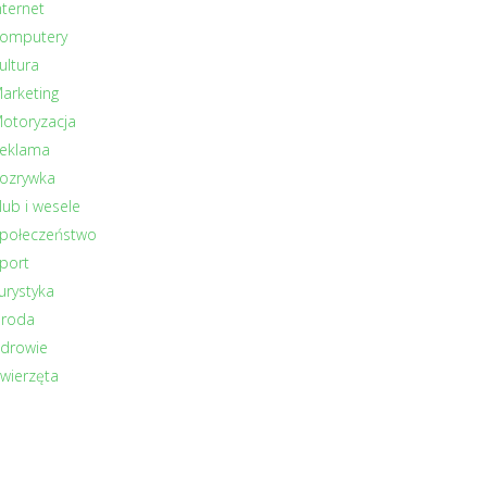
nternet
omputery
ultura
arketing
otoryzacja
eklama
ozrywka
lub i wesele
połeczeństwo
port
urystyka
roda
drowie
wierzęta