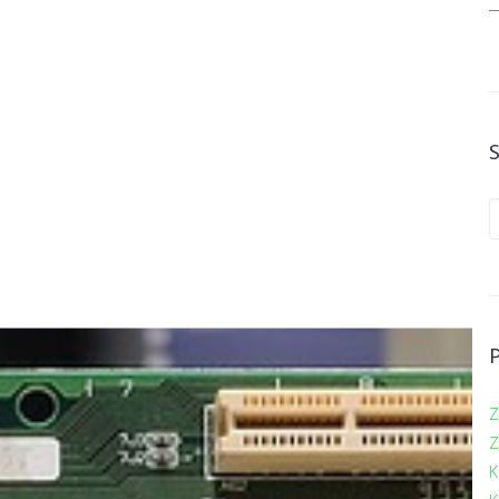
Z
Z
K