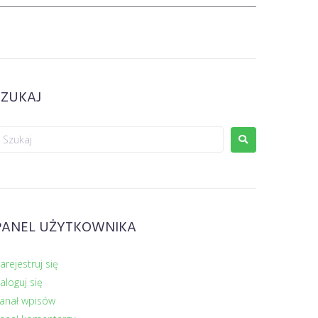
SZUKAJ
PANEL UŻYTKOWNIKA
arejestruj się
aloguj się
anał wpisów