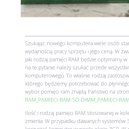
Szukając nowego komputera wiele osób star
wydajnością pracy sprzętu i jego ceną. W związ
jaki rodzaj pamięci RAM będzie optymalny
na te pytanie należy szukać przede wszys
komputerowego. To właśnie rodzaj zastoso
którego będziemy potrzebować do płynnego
wybór pomięci ram znajdą Państwo na str
RAM_PAMIECI-RAM-SO-DIMM_PAMIECI-RAM
Ilość i rodzaj pamięci RAM stosowanej w ko
zmienia. W przypadku dawanych systemów 32b