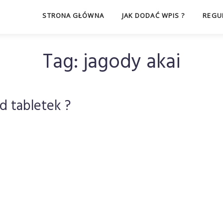
STRONA GŁÓWNA
JAK DODAĆ WPIS ?
REGU
Tag:
jagody akai
d tabletek ?