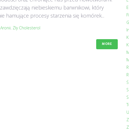
e zawdzięczają niebieskiemu barwnikowi, który
E
F
nie hamujące procesy starzenia się komórek...
G
Aronii
,
Zły Cholesterol
I
K
MORE
K
M
M
R
R
Ś
S
S
T
U
Z
Z