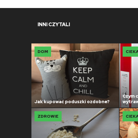
INNI CZYTALI
DOM
CIEK
Czym c
oi
Jak kupować poduszki ozdobne?
wytra
ZDROWIE
CIEK