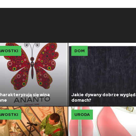
AWOSTKI
DOM
harakteryzują się wina
Jakie dywany dobrze wygląd
wne
domach?
AWOSTKI
URODA