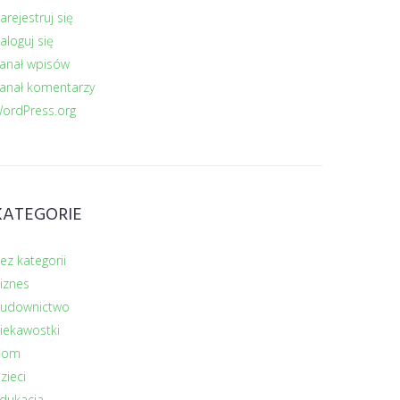
arejestruj się
aloguj się
anał wpisów
anał komentarzy
ordPress.org
KATEGORIE
ez kategorii
iznes
udownictwo
iekawostki
Dom
zieci
dukacja