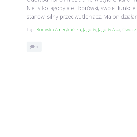
Nie tylko jagody ale i borówki, swoje funkcj
stanowi silny przeciwutleniacz. Ma on działa
Tagi:
Borówka Amerykańska
,
Jagody
,
Jagody Akai
,
Owoce 
0