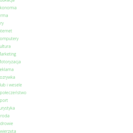
konomia
irma
ry
nternet
omputery
ultura
arketing
otoryzacja
eklama
ozrywka
lub i wesele
połeczeństwo
port
urystyka
roda
drowie
wierzęta