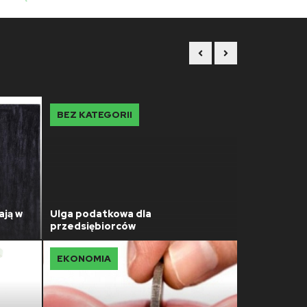
BEZ KATEGORII
CIEKAWOST
ają w
Ulga podatkowa dla
przedsiębiorców
Kilka słów o
EKONOMIA
DOM