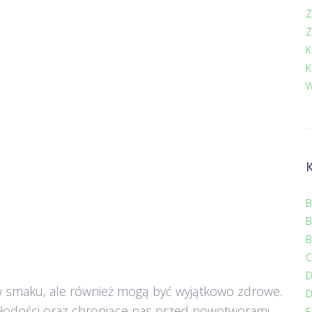
Z
Z
K
K
W
B
B
B
C
e w smaku, ale również mogą być wyjątkowo zdrowe.
D
młodości oraz chroniące nas przed nowotworami.
E