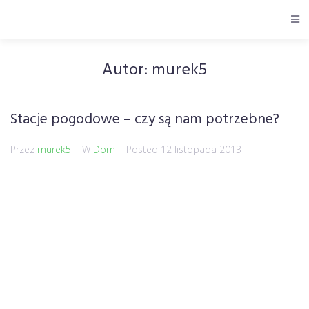
Autor:
murek5
Stacje pogodowe – czy są nam potrzebne?
Przez
murek5
W
Dom
Posted
12 listopada 2013